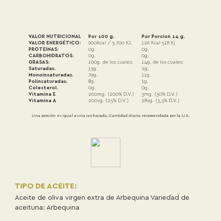
VALOR NUTRICIONAL
Por 100 g.
Por Porcion 14 g.
VALOR ENERGÉTICO:
900Kcal / 3.700 KJ.
126 Kcal-518 Kj
PROTEINAS:
0g.
0g.
CARBOHIDRATOS:
0g.
0g.
GRASAS:
100g. de los cuales:
14g. de los cuales:
Saturadas.
13g.
2g.
Monoinsaturadas.
79g.
11g.
Polinsaturadas.
8g.
1g.
Colesterol.
0g.
0g.
Vitamina E
200mg. (200% D.V.)
3mg. (30% D.V.)
Vitamina A
200vg. (25% D.V.)
28vg. (3,5% D.V.)
Una porción es igual a una cucharada. Cantidad diaria recomendada por la U.E.
TIPO DE ACEITE:
Aceite de oliva virgen extra de Arbequina Variedad de
aceituna: Arbequina